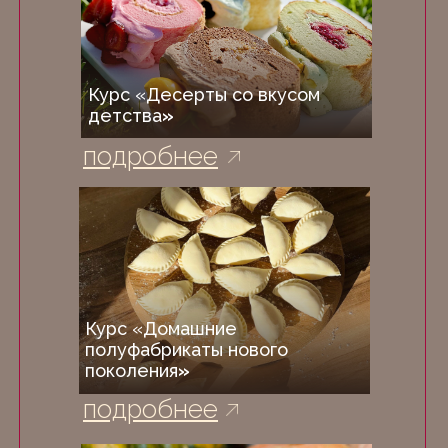
Курс «Десерты со вкусом
детства
»
подробнее
Курс «Домашние
полуфабрикаты нового
поколения
»
подробнее